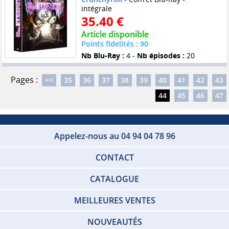
intégrale
35.40 €
Article disponible
Points fidelités : 90
Nb Blu-Ray :
4 -
Nb épisodes :
20
Pages :
<<
35
36
37
38
39
40
41
42
43
44
45
46
47
Appelez-nous au 04 94 04 78 96
CONTACT
CATALOGUE
MEILLEURES VENTES
NOUVEAUTÉS