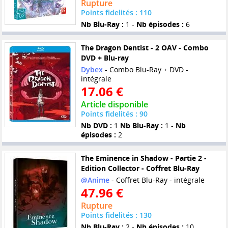
Rupture
Points fidelités : 110
Nb Blu-Ray :
1 -
Nb épisodes :
6
The Dragon Dentist - 2 OAV - Combo
DVD + Blu-ray
Dybex
- Combo Blu-Ray + DVD -
intégrale
17.06 €
Article disponible
Points fidelités : 90
Nb DVD :
1
Nb Blu-Ray :
1 -
Nb
épisodes :
2
The Eminence in Shadow - Partie 2 -
Edition Collector - Coffret Blu-Ray
@Anime
- Coffret Blu-Ray - intégrale
47.96 €
Rupture
Points fidelités : 130
Nb Blu-Ray :
2 -
Nb épisodes :
10