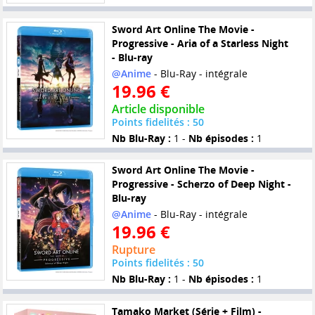
Sword Art Online The Movie -
Progressive - Aria of a Starless Night
- Blu-ray
@Anime
- Blu-Ray - intégrale
19.96 €
Article disponible
Points fidelités : 50
Nb Blu-Ray :
1 -
Nb épisodes :
1
Sword Art Online The Movie -
Progressive - Scherzo of Deep Night -
Blu-ray
@Anime
- Blu-Ray - intégrale
19.96 €
Rupture
Points fidelités : 50
Nb Blu-Ray :
1 -
Nb épisodes :
1
Tamako Market (Série + Film) -