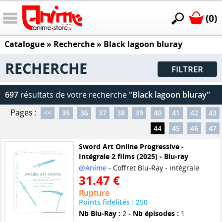
(0)
Catalogue
» Recherche »
Black lagoon bluray
RECHERCHE
FILTRER
697
résultats de votre recherche
"Black lagoon bluray"
Pages :
<<
35
36
37
38
39
40
41
42
43
44
45
46
47
Sword Art Online Progressive -
Intégrale 2 films (2025) - Blu-ray
@Anime
- Coffret Blu-Ray - intégrale
31.47 €
Rupture
Points fidelités : 250
Nb Blu-Ray :
2 -
Nb épisodes :
1