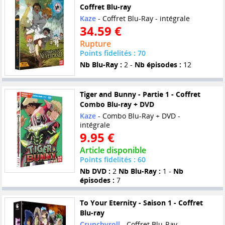
Coffret Blu-ray
Kaze
- Coffret Blu-Ray - intégrale
34.59 €
Rupture
Points fidelités : 70
Nb Blu-Ray :
2 -
Nb épisodes :
12
Tiger and Bunny - Partie 1 - Coffret
Combo Blu-ray + DVD
Kaze
- Combo Blu-Ray + DVD -
intégrale
9.95 €
Article disponible
Points fidelités : 60
Nb DVD :
2
Nb Blu-Ray :
1 -
Nb
épisodes :
7
To Your Eternity - Saison 1 - Coffret
Blu-ray
Crunchyroll
- Coffret Blu-Ray -