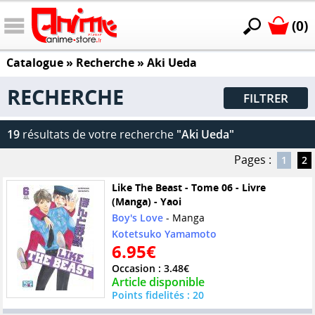
(0)
Catalogue
» Recherche »
Aki Ueda
RECHERCHE
FILTRER
19
résultats de votre recherche
"Aki Ueda"
Pages :
1
2
Like The Beast - Tome 06 - Livre
(Manga) - Yaoi
Boy's Love
- Manga
Kotetsuko Yamamoto
6.95€
Occasion : 3.48€
Article disponible
Points fidelités : 20