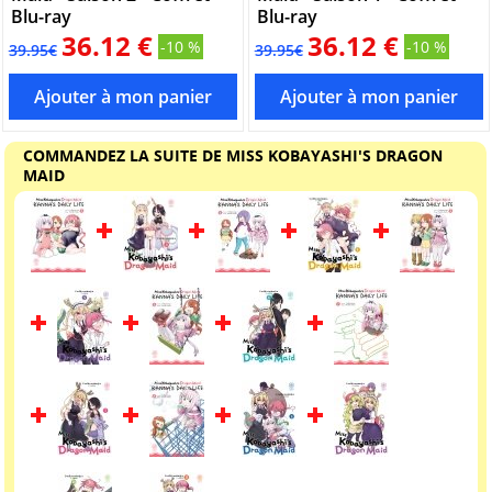
Blu-ray
Blu-ray
36.12 €
36.12 €
-10 %
-10 %
39.95€
39.95€
COMMANDEZ LA SUITE DE MISS KOBAYASHI'S DRAGON
MAID