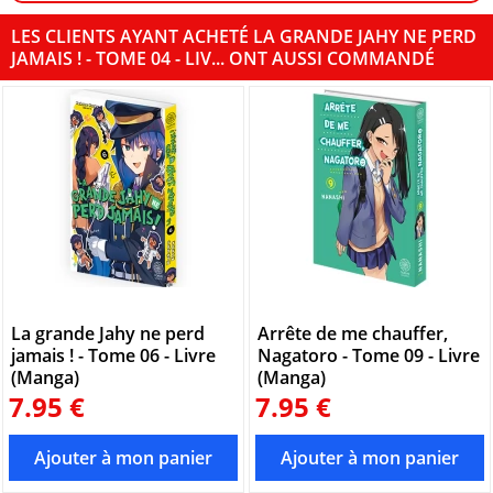
LES CLIENTS AYANT ACHETÉ LA GRANDE JAHY NE PERD
JAMAIS ! - TOME 04 - LIV... ONT AUSSI COMMANDÉ
La grande Jahy ne perd
Arrête de me chauffer,
jamais ! - Tome 06 - Livre
Nagatoro - Tome 09 - Livre
(Manga)
(Manga)
7.95 €
7.95 €