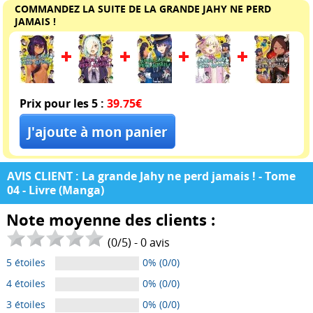
COMMANDEZ LA SUITE DE LA GRANDE JAHY NE PERD
JAMAIS !
Prix pour les 5 :
39.75€
AVIS CLIENT : La grande Jahy ne perd jamais ! - Tome
04 - Livre (Manga)
Note moyenne des clients :
(
0
/
5
) -
0
avis
5 étoiles
0% (0/0)
4 étoiles
0% (0/0)
3 étoiles
0% (0/0)