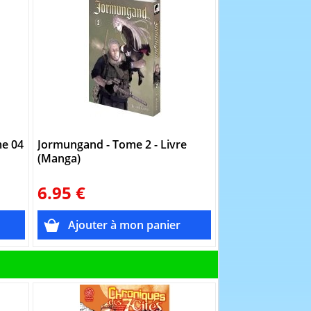
me 04
Jormungand - Tome 2 - Livre
Don't call it Mys
(Manga)
Livre (Manga)
6.95 €
7.95 €