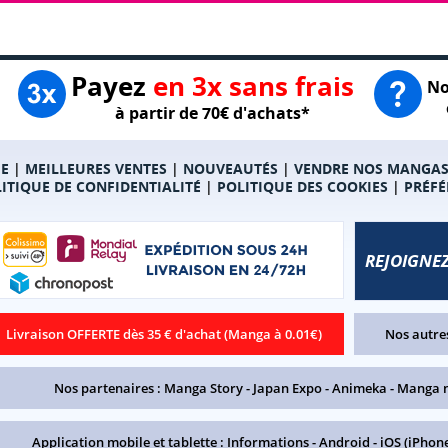
Payez
en 3x sans frais
No
à partir de 70€ d'achats*
E
|
MEILLEURES VENTES
|
NOUVEAUTÉS
|
VENDRE NOS MANGA
ITIQUE DE CONFIDENTIALITÉ
|
POLITIQUE DES COOKIES
|
PRÉFÉ
REJOIGNEZ
Livraison OFFERTE dès 35 € d'achat (Manga à 0.01€)
Nos autres
Nos partenaires :
Manga Story
-
Japan Expo
-
Animeka
-
Manga 
Application mobile et tablette :
Informations
-
Android
-
iOS (iPhone