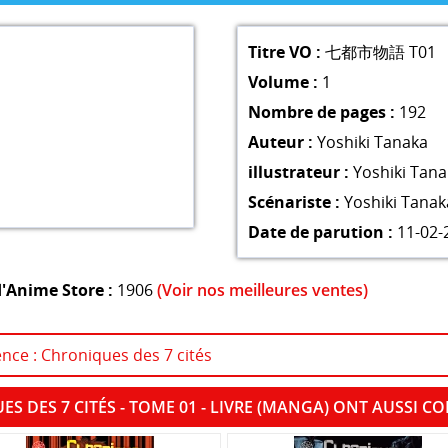
Titre VO :
七都市物語 T01
Volume :
1
Nombre de pages :
192
Auteur :
Yoshiki Tanaka
illustrateur :
Yoshiki Tana
Scénariste :
Yoshiki Tanak
Date de parution :
11-02-
'Anime Store :
1906
(Voir nos meilleures ventes)
ence : Chroniques des 7 cités
ES DES 7 CITÉS - TOME 01 - LIVRE (MANGA) ONT AUSSI 