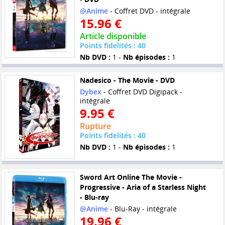
@Anime
- Coffret DVD - intégrale
15.96 €
Article disponible
Points fidelités : 40
Nb DVD :
1 -
Nb épisodes :
1
Nadesico - The Movie - DVD
Dybex
- Coffret DVD Digipack -
intégrale
9.95 €
Rupture
Points fidelités : 40
Nb DVD :
1 -
Nb épisodes :
1
Sword Art Online The Movie -
Progressive - Aria of a Starless Night
- Blu-ray
@Anime
- Blu-Ray - intégrale
19.96 €