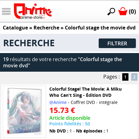
(0)
Catalogue
» Recherche »
Colorful stage the movie dvd
RECHERCHE
FILTRER
19
résultats de votre recherche
"Colorful stage the
movie dvd"
Pages :
1
2
Colorful Stage! The Movie: A Miku
Who Can't Sing - Édition DVD
@Anime
- Coffret DVD - intégrale
15.73 €
Article disponible
Points fidelités : 50
Nb DVD :
1 -
Nb épisodes :
1