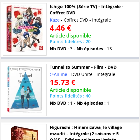
Ichigo 100% (Série TV) - Intégrale -
Coffret DVD
Kaze
- Coffret DVD - intégrale
4.46 €
Article disponible
Points fidelités : 20
Nb DVD :
3 -
Nb épisodes :
13
Tunnel to Summer - Film - DVD
@Anime
- DVD Unité - intégrale
15.73 €
Article disponible
Points fidelités : 40
Nb DVD :
1 -
Nb épisodes :
1
Higurashi : Hinamizawa, le village
maudit - Intégrale (2 saisons + 5
OAV) - Edition collector limitée -