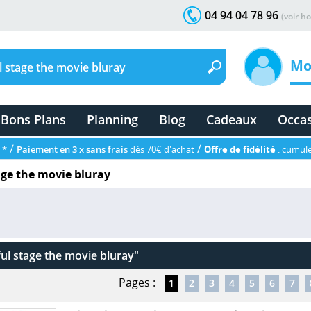
04 94 04 78 96
(voir ho
Mo
Bons Plans
Planning
Blog
Cadeaux
Occa
/
/
 *
Paiement en 3 x sans frais
dès 70€ d'achat
Offre de fidélité
: cumule
age the movie bluray
ful stage the movie bluray"
Pages :
1
2
3
4
5
6
7