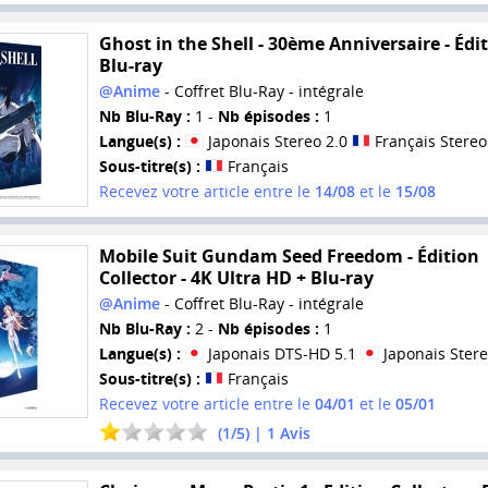
Ghost in the Shell - 30ème Anniversaire - Édi
Blu-ray
@Anime
- Coffret Blu-Ray - intégrale
Nb Blu-Ray :
1 -
Nb épisodes :
1
Langue(s) :
Japonais Stereo 2.0
Français Stereo
Sous-titre(s) :
Français
Recevez votre article entre le
14/08
et le
15/08
Mobile Suit Gundam Seed Freedom - Édition
Collector - 4K Ultra HD + Blu-ray
@Anime
- Coffret Blu-Ray - intégrale
Nb Blu-Ray :
2 -
Nb épisodes :
1
Langue(s) :
Japonais DTS-HD 5.1
Japonais Stere
Sous-titre(s) :
Français
Recevez votre article entre le
04/01
et le
05/01
(
1
/
5
) |
1
Avis