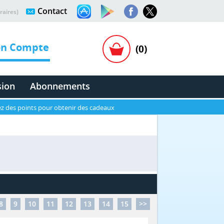
Contact
raires)
n Compte
(0)
sion
Abonnements
z des points pour obtenir des cadeaux
8
9
10
11
12
13
14
15
>>