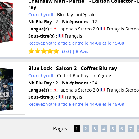
Chainsaw Man - Partie 1 - Edition Collector - 
ray
Crunchyroll
- Blu-Ray - intégrale
Nb Blu-Ray :
2 -
Nb épisodes :
12
Langue(s) :
Japonais Stereo 2.0
Français Stereo
Sous-titre(s) :
Français
Recevez votre article entre le
14/08
et le
15/08
(
5
/
5
) |
5
Avis
Blue Lock - Saison 2 - Coffret Blu-ray
Crunchyroll
- Coffret Blu-Ray - intégrale
Nb Blu-Ray :
2 -
Nb épisodes :
24
Langue(s) :
Japonais Stereo 2.0
Français Stereo
Sous-titre(s) :
Français
Recevez votre article entre le
14/08
et le
15/08
Pages :
1
2
3
4
5
6
7