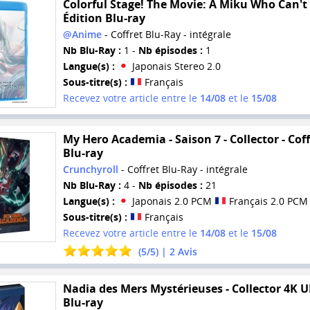
Colorful Stage! The Movie: A Miku Who Can't 
Édition Blu-ray
@Anime
- Coffret Blu-Ray - intégrale
Nb Blu-Ray :
1 -
Nb épisodes :
1
Langue(s) :
Japonais Stereo 2.0
Sous-titre(s) :
Français
Recevez votre article entre le
14/08
et le
15/08
My Hero Academia - Saison 7 - Collector - Coff
Blu-ray
Crunchyroll
- Coffret Blu-Ray - intégrale
Nb Blu-Ray :
4 -
Nb épisodes :
21
Langue(s) :
Japonais 2.0 PCM
Français 2.0 PCM
Sous-titre(s) :
Français
Recevez votre article entre le
14/08
et le
15/08
(
5
/
5
) |
2
Avis
Nadia des Mers Mystérieuses - Collector 4K 
Blu-ray