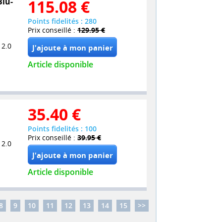
Blu-
115.08
€
Points fidelités : 280
Prix conseillé :
129.95 €
 2.0
Article disponible
35.40
€
Points fidelités : 100
Prix conseillé :
39.95 €
 2.0
Article disponible
8
9
10
11
12
13
14
15
>>