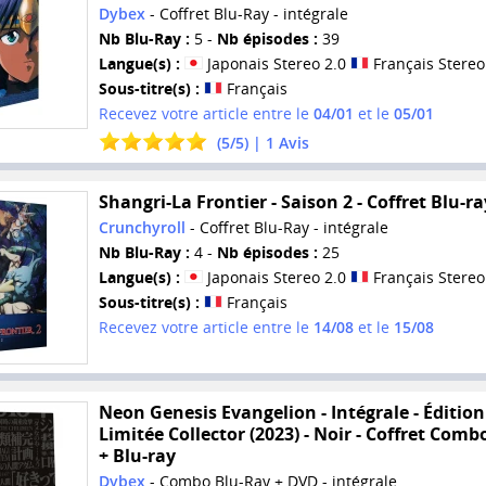
Dybex
- Coffret Blu-Ray - intégrale
Nb Blu-Ray :
5 -
Nb épisodes :
39
Langue(s) :
Japonais Stereo 2.0
Français Stereo
Sous-titre(s) :
Français
Recevez votre article entre le
04/01
et le
05/01
(
5
/
5
) |
1
Avis
Shangri-La Frontier - Saison 2 - Coffret Blu-ra
Crunchyroll
- Coffret Blu-Ray - intégrale
Nb Blu-Ray :
4 -
Nb épisodes :
25
Langue(s) :
Japonais Stereo 2.0
Français Stereo
Sous-titre(s) :
Français
Recevez votre article entre le
14/08
et le
15/08
Neon Genesis Evangelion - Intégrale - Édition
Limitée Collector (2023) - Noir - Coffret Com
+ Blu-ray
Dybex
- Combo Blu-Ray + DVD - intégrale