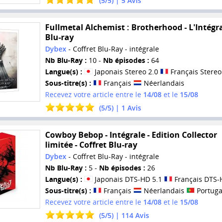
(
5
/
5
) |
5
Avis
Fullmetal Alchemist : Brotherhood - L'Intégra
Blu-ray
Dybex
- Coffret Blu-Ray - intégrale
Nb Blu-Ray :
10 -
Nb épisodes :
64
Langue(s) :
Japonais Stereo 2.0
Français Stereo
Sous-titre(s) :
Français
Néerlandais
Recevez votre article entre le
14/08
et le
15/08
(
5
/
5
) |
1
Avis
Cowboy Bebop - Intégrale - Edition Collector
limitée - Coffret Blu-ray
Dybex
- Coffret Blu-Ray - intégrale
Nb Blu-Ray :
5 -
Nb épisodes :
26
Langue(s) :
Japonais DTS-HD 5.1
Français DTS-
Sous-titre(s) :
Français
Néerlandais
Portuga
Recevez votre article entre le
14/08
et le
15/08
(
5
/
5
) |
114
Avis