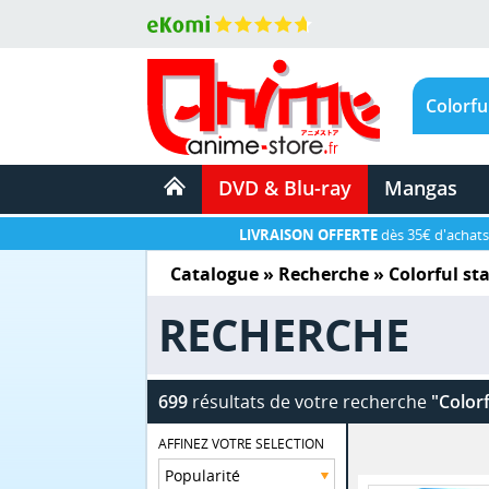
DVD & Blu-ray
Mangas
LIVRAISON OFFERTE
dès 35€ d'achats
Catalogue
» Recherche »
Colorful st
RECHERCHE
699
résultats de votre recherche
"Color
AFFINEZ VOTRE SELECTION