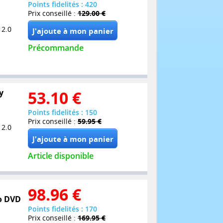
Points fidelités : 420
Prix conseillé :
129.00 €
 2.0
Précommande
y
53.10
€
Points fidelités : 150
Prix conseillé :
59.95 €
 2.0
Article disponible
98.96
€
bo DVD
Points fidelités : 170
Prix conseillé :
169.95 €