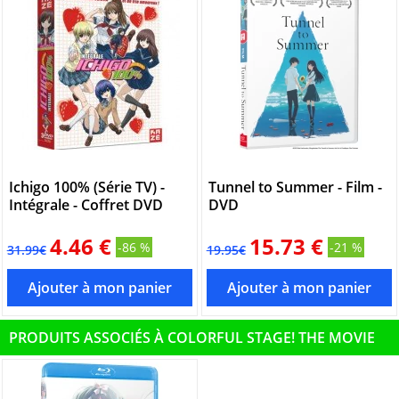
Ichigo 100% (Série TV) -
Tunnel to Summer - Film -
Intégrale - Coffret DVD
DVD
4.46 €
15.73 €
-86 %
-21 %
31.99€
19.95€
PRODUITS ASSOCIÉS À COLORFUL STAGE! THE MOVIE