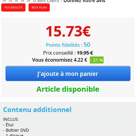
0 avis client -
Donnez votre avis
NOUVEAUTÉ
BON PLAN
15.73
€
50
Points fidelités :
Prix conseillé :
19.95 €
Vous économisez 4.22 €
- 21 %
Article disponible
Contenu additionnel
INCLUS:
- Étui
- Boîtier DVD
- 1 disque