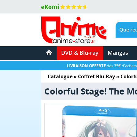
DVD & Blu-ray
Mangas
LIVRAISON OFFERTE
dès 35€ d'achats
Catalogue
»
Coffret Blu-Ray
»
Colorf
Colorful Stage! The Mo