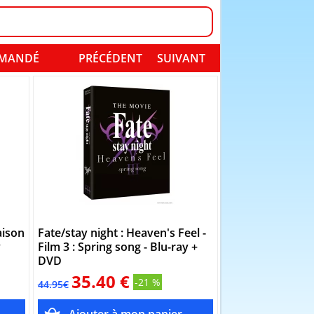
OMMANDÉ
PRÉCÉDENT
SUIVANT
aison
Fate/stay night : Heaven's Feel -
Grimoire of Zero 
y
Film 3 : Spring song - Blu-ray +
Collector Limité
DVD
35.40 €
9.86 €
-21 %
44.95€
39.95€