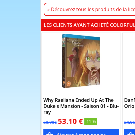
» Découvrez tous les produits de la lic
LES CLIENTS AYANT ACHETÉ COLORFUL
Why Raeliana Ended Up At The
DanM
Duke's Mansion - Saison 01 - Blu-
Orio
ray
53.10 €
-11 %
59.99€
24.9