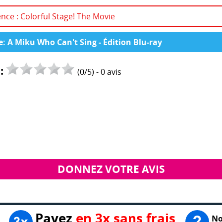
ence : Colorful Stage! The Movie
e: A Miku Who Can't Sing - Édition Blu-ray
:
(
0
/
5
) -
0
avis
DONNEZ VOTRE AVIS
Payez
en 3x sans frais
No