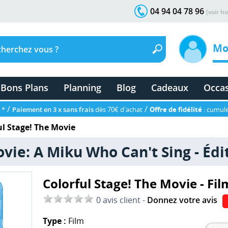
04 94 04 78 96
(voir ho
Mo
Bons Plans
Planning
Blog
Cadeaux
Occa
/
/
 *
Paiement en 3 x sans frais
dès 70€ d'achat
Offre de fidélité
: cumule
ul Stage! The Movie
vie: A Miku Who Can't Sing - Édi
Colorful Stage! The Movie - Fil
0 avis client -
Donnez votre avis
Type :
Film