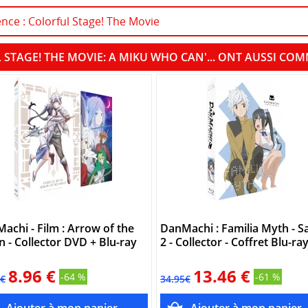
ence : Colorful Stage! The Movie
 STAGE! THE MOVIE: A MIKU WHO CAN'... ONT AUSSI C
achi - Film : Arrow of the
DanMachi : Familia Myth - S
n - Collector DVD + Blu-ray
2 - Collector - Coffret Blu-ra
8.96 €
13.46 €
-64 %
-61 %
5€
34.95€