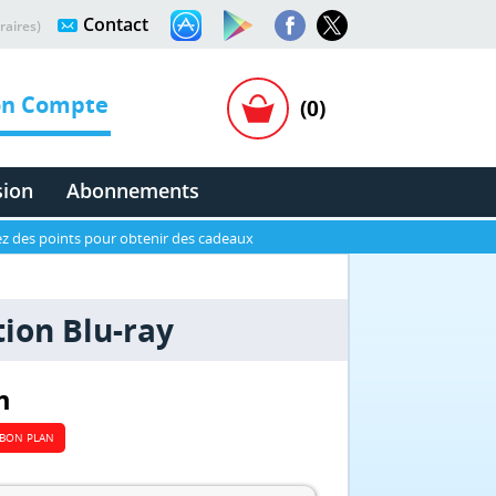
Contact
raires)
n Compte
(0)
sion
Abonnements
z des points pour obtenir des cadeaux
tion Blu-ray
m
BON PLAN